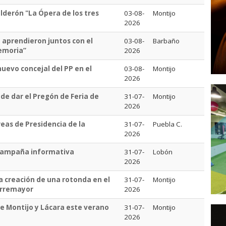
lderón "La Ópera de los tres
03-08-
Montijo
2026
a aprendieron juntos con el
03-08-
Barbaño
emoria”
2026
uevo concejal del PP en el
03-08-
Montijo
2026
e dar el Pregón de Feria de
31-07-
Montijo
2026
eas de Presidencia de la
31-07-
Puebla C.
2026
a campaña informativa
31-07-
Lobón
2026
a creación de una rotonda en el
31-07-
Montijo
Torremayor
2026
de Montijo y Lácara este verano
31-07-
Montijo
2026