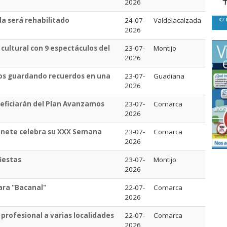
2026
da será rehabilitado
24-07-
Valdelacalzada
2026
cultural con 9 espectáculos del
23-07-
Montijo
2026
los guardando recuerdos en una
23-07-
Guadiana
2026
neficiarán del Plan Avanzamos
23-07-
Comarca
2026
zanete celebra su XXX Semana
23-07-
Comarca
2026
fiestas
23-07-
Montijo
2026
ara "Bacanal"
22-07-
Comarca
2026
 profesional a varias localidades
22-07-
Comarca
2026