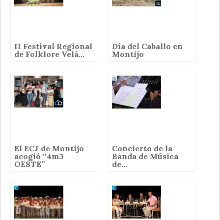
II Festival Regional
Día del Caballo en
de Folklore Velá...
Montijo
El ECJ de Montijo
Concierto de la
acogió “4m3
Banda de Música
OESTE”
de...