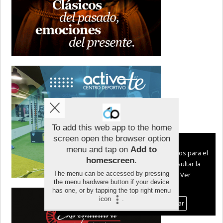
To add this web app to the home
screen open the browser option
Aviso sobre el Uso de cookies:
menu and tap on
Add to
Utilizamos cookies nuestras y de terceros para el
homescreen
.
funcionamiento del digital. Puedes consultar la
The menu can be accessed by pressing
lista de cookies y como desconectarlas.
Ver
the menu hardware button if your device
nuestra Política de Privacidad y Cookies
has one, or by tapping the top right menu
icon
.
Aceptar Cookies
Personalizar