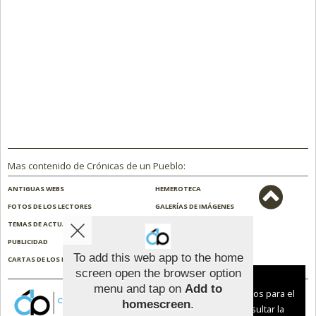
Mas contenido de Crónicas de un Pueblo:
ANTIGUAS WEBS
HEMEROTECA
FOTOS DE LOS LECTORES
GALERÍAS DE IMÁGENES
TEMAS DE ACTUALIDAD
NOSOTROS
PUBLICIDAD
CONTACTO
To add this web app to the home
CARTAS DE LOS LECTORES
ENCUESTAS
screen open the browser option
Aviso sobre el Uso de cookies:
menu and tap on
Add to
Utilizamos cookies nuestras y de terceros para el
homescreen
.
funcionamiento del digital. Puedes consultar la