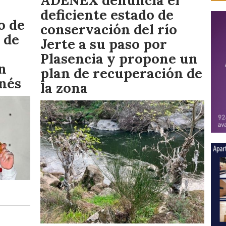
ADENEX denuncia el
deficiente estado de
o de
conservación del río
 de
Jerte a su paso por
Plasencia y propone un
n
plan de recuperación de
inés
la zona