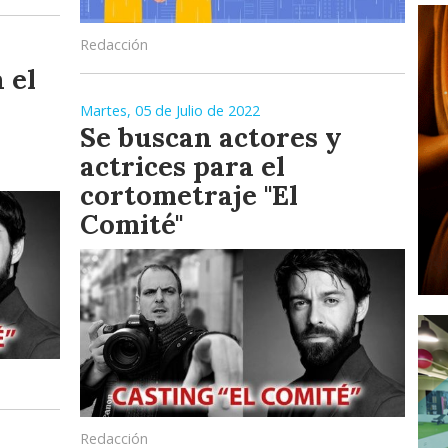
Redacción
 el
Martes, 05 de Julio de 2022
Se buscan actores y
actrices para el
cortometraje "El
Comité"
Redacción