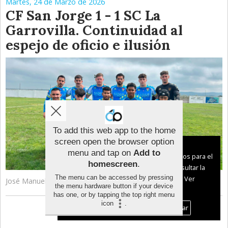
Martes, 24 de Marzo de 2026
CF San Jorge 1 - 1 SC La
Garrovilla. Continuidad al
espejo de oficio e ilusión
To add this web app to the home
screen open the browser option
Aviso sobre el Uso de cookies:
menu and tap on
Add to
Utilizamos cookies nuestras y de terceros para el
homescreen
.
funcionamiento del digital. Puedes consultar la
The menu can be accessed by pressing
lista de cookies y como desconectarlas.
Ver
José Manuel Bermudo
the menu hardware button if your device
nuestra Política de Privacidad y Cookies
has one, or by tapping the top right menu
icon
.
Aceptar Cookies
Personalizar