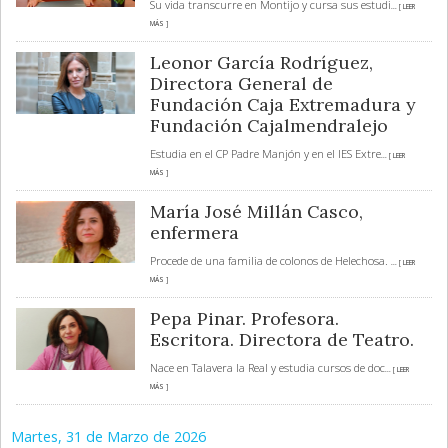
Su vida transcurre en Montijo y cursa sus estudi
... [ LEER
MÁS ]
Leonor García Rodríguez,
Directora General de
Fundación Caja Extremadura y
Fundación Cajalmendralejo
Estudia en el CP Padre Manjón y en el IES Extre
... [ LEER
MÁS ]
María José Millán Casco,
enfermera
Procede de una familia de colonos de Helechosa.
... [ LEER
MÁS ]
Pepa Pinar. Profesora.
Escritora. Directora de Teatro.
Nace en Talavera la Real y estudia cursos de doc
... [ LEER
MÁS ]
Martes, 31 de Marzo de 2026