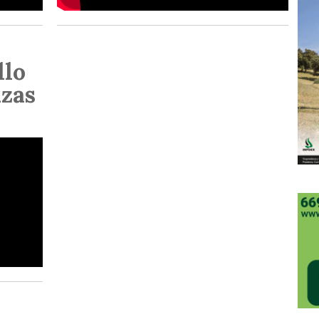
llo
nzas