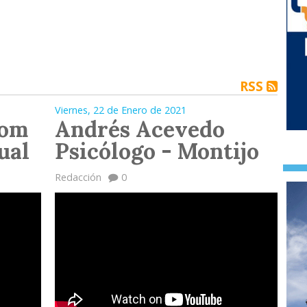
RSS
Viernes, 22 de Enero de 2021
com
Andrés Acevedo
ual
Psicólogo - Montijo
Redacción
0