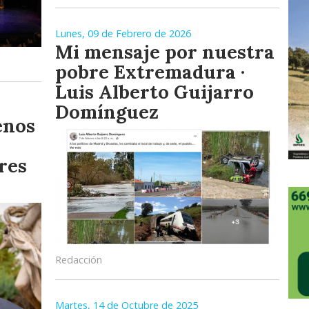
Lunes, 09 de Febrero de 2026
Mi mensaje por nuestra
pobre Extremadura ·
Luis Alberto Guijarro
Domínguez
enos
res
Redacción
Martes, 14 de Octubre de 2025