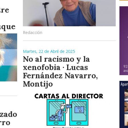
tre
uque
Redacción
Martes, 22 de Abril de 2025
No al racismo y la
xenofobia · Lucas
Fernández Navarro,
Montijo
izado
rro