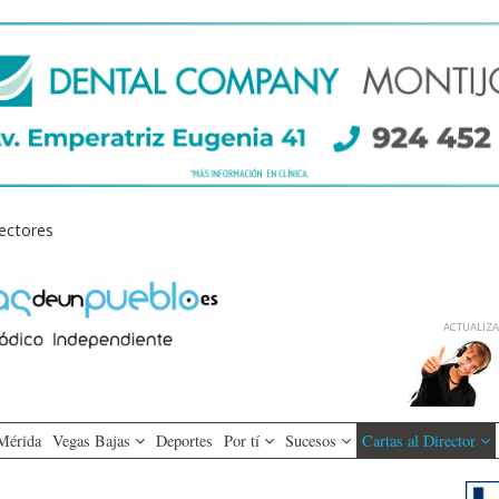
lectores
ACTUALIZAD
Mérida
Vegas Bajas
Deportes
Por tí
Sucesos
Cartas al Director