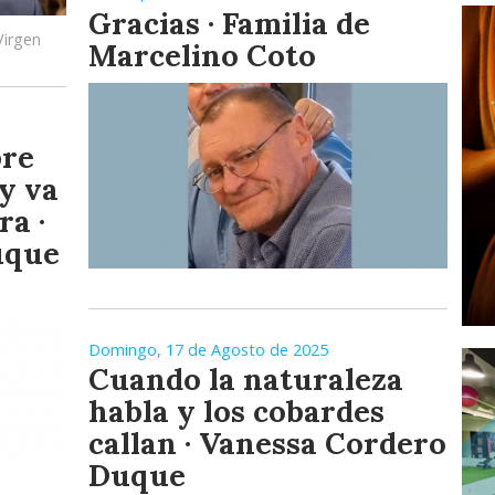
Gracias · Familia de
Virgen
Marcelino Coto
bre
y va
ra ·
uque
Domingo, 17 de Agosto de 2025
Cuando la naturaleza
habla y los cobardes
callan · Vanessa Cordero
Duque