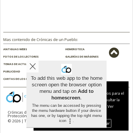
Mas contenido de Crónicas de un Pueblo:
ANTIGUAS WEBS
HEMEROTECA
FOTOS DE LOS LECTORES
GALERÍAS DE IMÁGENES
TEMAS DE ACTUALIDAD
NOSOTROS
PUBLICIDAD
CONTACTO
To add this web app to the home
CARTAS DE LOS LECTORES
ENCUESTAS
screen open the browser option
Aviso sobre el Uso de cookies:
menu and tap on
Add to
Utilizamos cookies nuestras y de terceros para el
homescreen
.
funcionamiento del digital. Puedes consultar la
The menu can be accessed by pressing
lista de cookies y como desconectarlas.
Ver
the menu hardware button if your device
Crónicas de un Pueblo |
Términos de uso
|
nuestra Política de Privacidad y Cookies
Protección de datos
has one, or by tapping the top right menu
© 2026 | Todos los derechos reservados
icon
.
Aceptar Cookies
Personalizar