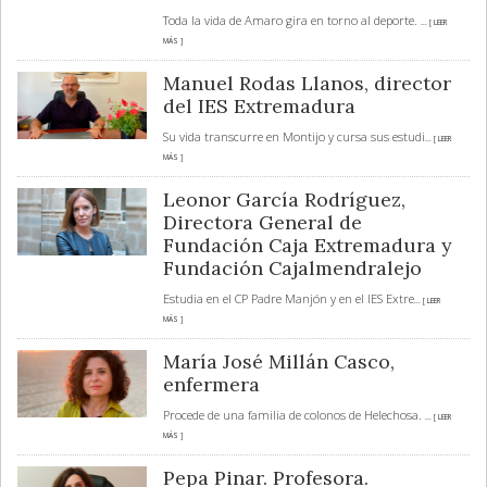
Toda la vida de Amaro gira en torno al deporte.
... [ LEER
MÁS ]
Manuel Rodas Llanos, director
del IES Extremadura
Su vida transcurre en Montijo y cursa sus estudi
... [ LEER
MÁS ]
Leonor García Rodríguez,
Directora General de
Fundación Caja Extremadura y
Fundación Cajalmendralejo
Estudia en el CP Padre Manjón y en el IES Extre
... [ LEER
MÁS ]
María José Millán Casco,
enfermera
Procede de una familia de colonos de Helechosa.
... [ LEER
MÁS ]
Pepa Pinar. Profesora.