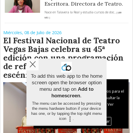
Escritora. Directora de Teatro.
Nace en Talavera la Real y estudia cursos de doc
... [ LEER
MÁS ]
Miércoles, 08 de Julio de 2026
El Festival Nacional de Teatro
Vegas Bajas celebra su 45ª
edición con una programación
de referencia en las artes
escénicas
To add this web app to the home
screen open the browser option
Aviso sobre el Uso de cookies:
menu and tap on
Add to
Utilizamos cookies nuestras y de terceros para el
homescreen
.
funcionamiento del digital. Puedes consultar la
The menu can be accessed by pressing
lista de cookies y como desconectarlas.
Ver
the menu hardware button if your device
nuestra Política de Privacidad y Cookies
has one, or by tapping the top right menu
icon
.
Aceptar Cookies
Personalizar