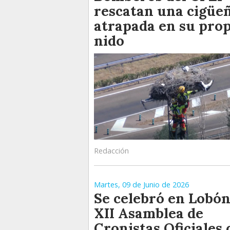
rescatan una cigüe
atrapada en su pro
nido
Redacción
Martes, 09 de Junio de 2026
Se celebró en Lobón
XII Asamblea de
Cronistas Oficiales 