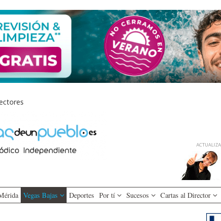
lectores
ACTUALIZAD
Mérida
Vegas Bajas
Deportes
Por tí
Sucesos
Cartas al Director