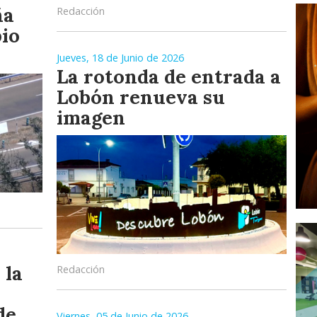
ña
Redacción
pio
Jueves, 18 de Junio de 2026
La rotonda de entrada a
Lobón renueva su
imagen
 la
Redacción
de
Viernes, 05 de Junio de 2026