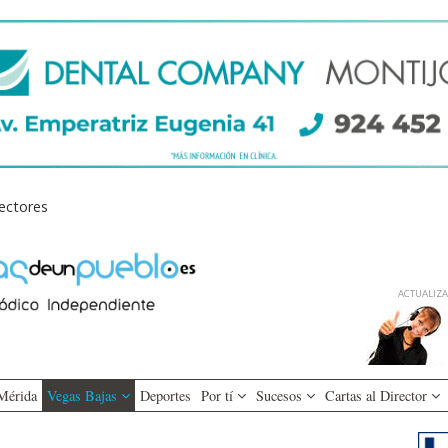
lectores
ACTUALIZAD
Mérida
Vegas Bajas
Deportes
Por tí
Sucesos
Cartas al Director