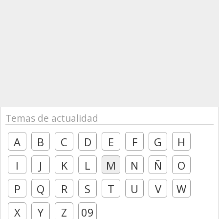
Temas de actualidad
A
B
C
D
E
F
G
H
I
J
K
L
M
N
Ñ
O
P
Q
R
S
T
U
V
W
X
Y
Z
09