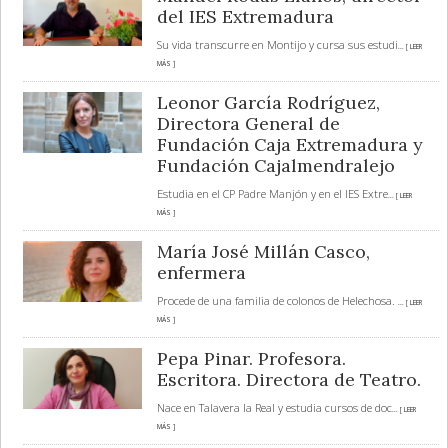
del IES Extremadura
Su vida transcurre en Montijo y cursa sus estudi
... [ LEER
MÁS ]
Leonor García Rodríguez,
Directora General de
Fundación Caja Extremadura y
Fundación Cajalmendralejo
Estudia en el CP Padre Manjón y en el IES Extre
... [ LEER
MÁS ]
María José Millán Casco,
enfermera
Procede de una familia de colonos de Helechosa.
... [ LEER
MÁS ]
Pepa Pinar. Profesora.
Escritora. Directora de Teatro.
Nace en Talavera la Real y estudia cursos de doc
... [ LEER
MÁS ]