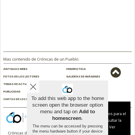
Mas contenido de Crónicas de un Pueblo:
ANTIGUAS WEBS
HEMEROTECA
FOTOS DE LOS LECTORES
GALERÍAS DE IMÁGENES
TEMAS DE ACTUALIDAD
NOSOTROS
PUBLICIDAD
CONTACTO
To add this web app to the home
CARTAS DE LOS LECTORES
ENCUESTAS
screen open the browser option
Aviso sobre el Uso de cookies:
menu and tap on
Add to
Utilizamos cookies nuestras y de terceros para el
homescreen
.
funcionamiento del digital. Puedes consultar la
The menu can be accessed by pressing
lista de cookies y como desconectarlas.
Ver
the menu hardware button if your device
Crónicas de un Pueblo |
Términos de uso
|
nuestra Política de Privacidad y Cookies