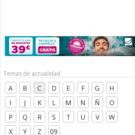
Temas de actualidad
A
B
C
D
E
F
G
H
I
J
K
L
M
N
Ñ
O
P
Q
R
S
T
U
V
W
X
Y
Z
09