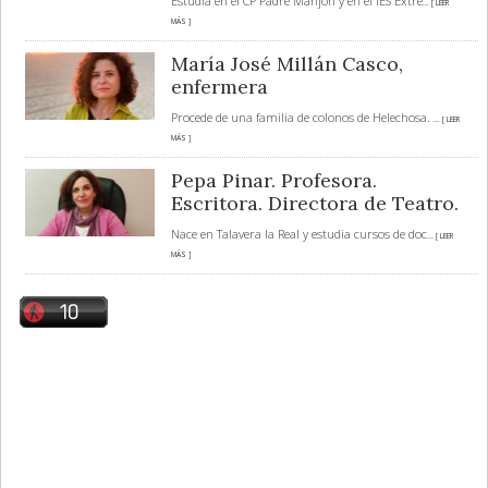
Estudia en el CP Padre Manjón y en el IES Extre
... [ LEER
MÁS ]
María José Millán Casco,
enfermera
Procede de una familia de colonos de Helechosa.
... [ LEER
MÁS ]
Pepa Pinar. Profesora.
Escritora. Directora de Teatro.
Nace en Talavera la Real y estudia cursos de doc
... [ LEER
MÁS ]