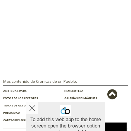
Mas contenido de Crónicas de un Pueblo:
ANTIGUAS WEBS
HEMEROTECA
FOTOS DE LOS LECTORES
GALERÍAS DE IMÁGENES
TEMAS DE ACTUALIDAD
NOSOTROS
PUBLICIDAD
CONTACTO
To add this web app to the home
CARTAS DE LOS LECTORES
ENCUESTAS
screen open the browser option
Aviso sobre el Uso de cookies: