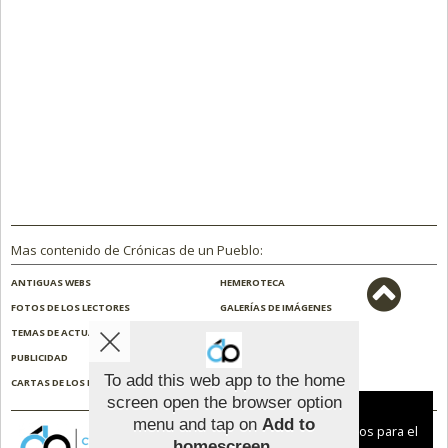
Mas contenido de Crónicas de un Pueblo:
ANTIGUAS WEBS
HEMEROTECA
FOTOS DE LOS LECTORES
GALERÍAS DE IMÁGENES
TEMAS DE ACTUALIDAD
NOSOTROS
PUBLICIDAD
CONTACTO
To add this web app to the home
CARTAS DE LOS LECTORES
ENCUESTAS
screen open the browser option
Aviso sobre el Uso de cookies:
menu and tap on
Add to
Utilizamos cookies nuestras y de terceros para el
homescreen
.