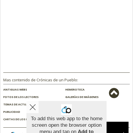
Mas contenido de Crónicas de un Pueblo:
ANTIGUAS WEBS
HEMEROTECA
FOTOS DE LOS LECTORES
GALERÍAS DE IMÁGENES
TEMAS DE ACTUALIDAD
NOSOTROS
PUBLICIDAD
CONTACTO
To add this web app to the home
CARTAS DE LOS LECTORES
ENCUESTAS
screen open the browser option
Aviso sobre el Uso de cookies:
menu and tap on
Add to