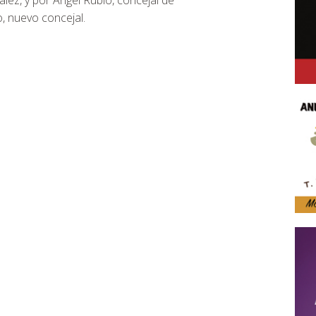
lez, y por Ángel Rubio, concejal de
o, nuevo concejal.