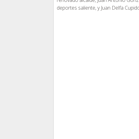
renovado alcalde, Juan Antonio Gonzá
deportes saliente, y Juan Delfa Cupid