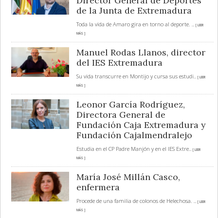
Director General de Deportes
de la Junta de Extremadura
Toda la vida de Amaro gira en torno al deporte.
... [ LEER
MÁS ]
Manuel Rodas Llanos, director
del IES Extremadura
Su vida transcurre en Montijo y cursa sus estudi
... [ LEER
MÁS ]
Leonor García Rodríguez,
Directora General de
Fundación Caja Extremadura y
Fundación Cajalmendralejo
Estudia en el CP Padre Manjón y en el IES Extre
... [ LEER
MÁS ]
María José Millán Casco,
enfermera
Procede de una familia de colonos de Helechosa.
... [ LEER
MÁS ]