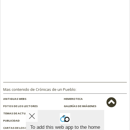
Mas contenido de Crónicas de un Pueblo:
ANTIGUAS WEBS
HEMEROTECA
FOTOS DE LOS LECTORES
GALERÍAS DE IMÁGENES
TEMAS DE ACTUALIDAD
NOSOTROS
PUBLICIDAD
CONTACTO
To add this web app to the home
CARTAS DE LOS LECTORES
ENCUESTAS