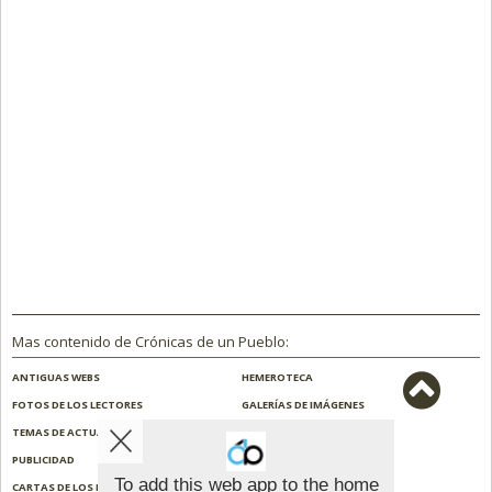
Mas contenido de Crónicas de un Pueblo:
ANTIGUAS WEBS
HEMEROTECA
FOTOS DE LOS LECTORES
GALERÍAS DE IMÁGENES
TEMAS DE ACTUALIDAD
NOSOTROS
PUBLICIDAD
CONTACTO
To add this web app to the home
CARTAS DE LOS LECTORES
ENCUESTAS