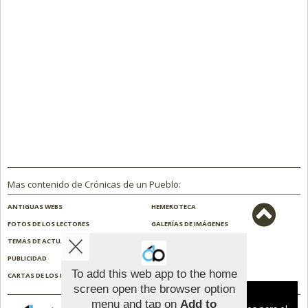
Mas contenido de Crónicas de un Pueblo:
ANTIGUAS WEBS
HEMEROTECA
FOTOS DE LOS LECTORES
GALERÍAS DE IMÁGENES
TEMAS DE ACTUALIDAD
NOSOTROS
PUBLICIDAD
CONTACTO
To add this web app to the home
CARTAS DE LOS LECTORES
ENCUESTAS
screen open the browser option
Aviso sobre el Uso de cookies:
menu and tap on
Add to