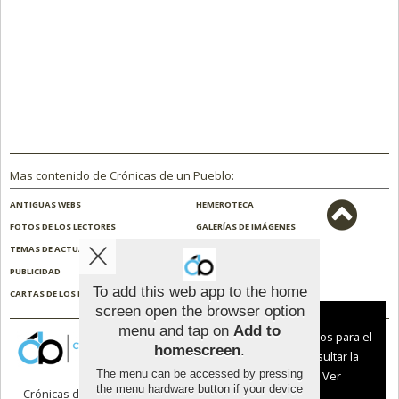
Mas contenido de Crónicas de un Pueblo:
ANTIGUAS WEBS
HEMEROTECA
FOTOS DE LOS LECTORES
GALERÍAS DE IMÁGENES
TEMAS DE ACTUALIDAD
NOSOTROS
PUBLICIDAD
CONTACTO
To add this web app to the home
CARTAS DE LOS LECTORES
ENCUESTAS
screen open the browser option
Aviso sobre el Uso de cookies:
menu and tap on
Add to
Utilizamos cookies nuestras y de terceros para el
homescreen
.
funcionamiento del digital. Puedes consultar la
The menu can be accessed by pressing
lista de cookies y como desconectarlas.
Ver
the menu hardware button if your device
Crónicas de un Pueblo |
Términos de uso
|
nuestra Política de Privacidad y Cookies