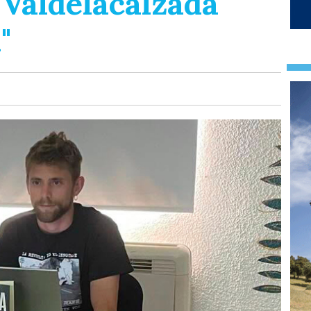
 Valdelacalzada
"