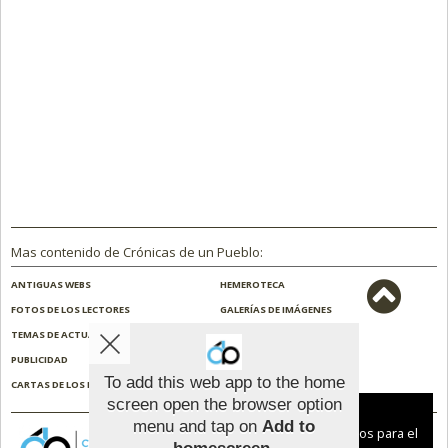
Mas contenido de Crónicas de un Pueblo:
ANTIGUAS WEBS
HEMEROTECA
FOTOS DE LOS LECTORES
GALERÍAS DE IMÁGENES
TEMAS DE ACTUALIDAD
NOSOTROS
PUBLICIDAD
CONTACTO
To add this web app to the home
CARTAS DE LOS LECTORES
ENCUESTAS
screen open the browser option
Aviso sobre el Uso de cookies:
menu and tap on
Add to
Utilizamos cookies nuestras y de terceros para el