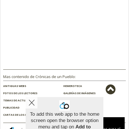
Mas contenido de Crónicas de un Pueblo:
ANTIGUAS WEBS
HEMEROTECA
FOTOS DE LOS LECTORES
GALERÍAS DE IMÁGENES
TEMAS DE ACTUALIDAD
NOSOTROS
PUBLICIDAD
CONTACTO
To add this web app to the home
CARTAS DE LOS LECTORES
ENCUESTAS
screen open the browser option
Aviso sobre el Uso de cookies:
menu and tap on
Add to
Utilizamos cookies nuestras y de terceros para el