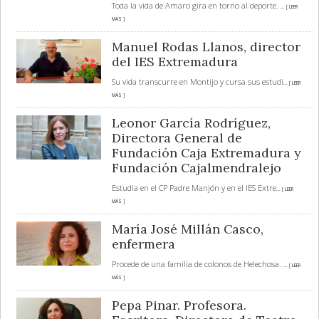
Toda la vida de Amaro gira en torno al deporte.
... [ LEER
MÁS ]
Manuel Rodas Llanos, director
del IES Extremadura
Su vida transcurre en Montijo y cursa sus estudi
... [ LEER
MÁS ]
Leonor García Rodríguez,
Directora General de
Fundación Caja Extremadura y
Fundación Cajalmendralejo
Estudia en el CP Padre Manjón y en el IES Extre
... [ LEER
MÁS ]
María José Millán Casco,
enfermera
Procede de una familia de colonos de Helechosa.
... [ LEER
MÁS ]
Pepa Pinar. Profesora.