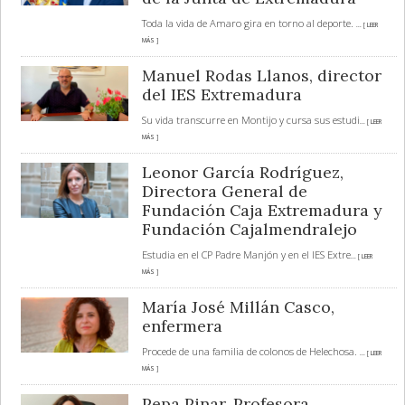
Toda la vida de Amaro gira en torno al deporte.
... [ LEER
MÁS ]
Manuel Rodas Llanos, director
del IES Extremadura
Su vida transcurre en Montijo y cursa sus estudi
... [ LEER
MÁS ]
Leonor García Rodríguez,
Directora General de
Fundación Caja Extremadura y
Fundación Cajalmendralejo
Estudia en el CP Padre Manjón y en el IES Extre
... [ LEER
MÁS ]
María José Millán Casco,
enfermera
Procede de una familia de colonos de Helechosa.
... [ LEER
MÁS ]
Pepa Pinar. Profesora.