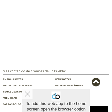
Mas contenido de Crónicas de un Pueblo:
ANTIGUAS WEBS
HEMEROTECA
FOTOS DE LOS LECTORES
GALERÍAS DE IMÁGENES
TEMAS DE ACTUALIDAD
NOSOTROS
PUBLICIDAD
CONTACTO
To add this web app to the home
CARTAS DE LOS LECTORES
ENCUESTAS
screen open the browser option
Aviso sobre el Uso de cookies: