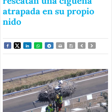
rescatan una cigüeña
atrapada en su propio
nido