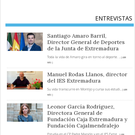
ENTREVISTAS
Santiago Amaro Barril,
Director General de Deportes
de la Junta de Extremadura
Toda la vida de Amaro gira en torno al deporte.
... [ LEER
MÁS ]
Manuel Rodas Llanos, director
del IES Extremadura
Su vida transcurre en Montijo y cursa sus estudi
... [ LEER
MÁS ]
Leonor García Rodríguez,
Directora General de
Fundación Caja Extremadura y
Fundación Cajalmendralejo
Estudia en el CP Padre Manjón y en el IES Extre
... [ LEER