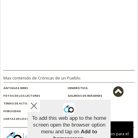
Mas contenido de Crónicas de un Pueblo:
ANTIGUAS WEBS
HEMEROTECA
FOTOS DE LOS LECTORES
GALERÍAS DE IMÁGENES
TEMAS DE ACTUALIDAD
NOSOTROS
PUBLICIDAD
CONTACTO
To add this web app to the home
CARTAS DE LOS LECTORES
ENCUESTAS
screen open the browser option
Aviso sobre el Uso de cookies:
menu and tap on
Add to
Utilizamos cookies nuestras y de terceros para el