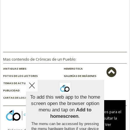
Mas contenido de Crónicas de un Pueblo:
ANTIGUAS WEBS
HEMEROTECA
FOTOS DE LOS LECTORES
GALERÍAS DE IMÁGENES
TEMAS DE ACTUALIDAD
NOSOTROS
PUBLICIDAD
CONTACTO
To add this web app to the home
CARTAS DE LOS LECTORES
ENCUESTAS
screen open the browser option
Aviso sobre el Uso de cookies:
menu and tap on
Add to
Utilizamos cookies nuestras y de terceros para el
homescreen
.
funcionamiento del digital. Puedes consultar la
The menu can be accessed by pressing
lista de cookies y como desconectarlas.
Ver
the menu hardware button if your device