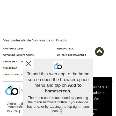
Mas contenido de Crónicas de un Pueblo:
ANTIGUAS WEBS
HEMEROTECA
FOTOS DE LOS LECTORES
GALERÍAS DE IMÁGENES
TEMAS DE ACTUALIDAD
NOSOTROS
PUBLICIDAD
CONTACTO
To add this web app to the home
CARTAS DE LOS LECTORES
ENCUESTAS
screen open the browser option
Aviso sobre el Uso de cookies:
menu and tap on
Add to
Utilizamos cookies nuestras y de terceros para el
homescreen
.
funcionamiento del digital. Puedes consultar la
The menu can be accessed by pressing
lista de cookies y como desconectarlas.
Ver
the menu hardware button if your device
Crónicas de un Pueblo |
Términos de uso
|
nuestra Política de Privacidad y Cookies
Protección de datos
has one, or by tapping the top right menu
© 2026 | Todos los derechos reservados
icon
.
Aceptar Cookies
Personalizar