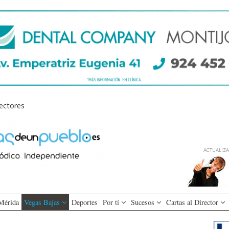
lectores
ACTUALIZAD
Mérida
Vegas Bajas
Deportes
Por tí
Sucesos
Cartas al Director