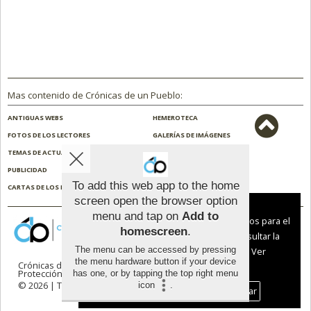
Mas contenido de Crónicas de un Pueblo:
ANTIGUAS WEBS
HEMEROTECA
FOTOS DE LOS LECTORES
GALERÍAS DE IMÁGENES
TEMAS DE ACTUALIDAD
NOSOTROS
PUBLICIDAD
CONTACTO
To add this web app to the home
CARTAS DE LOS LECTORES
ENCUESTAS
screen open the browser option
Aviso sobre el Uso de cookies:
menu and tap on
Add to
Utilizamos cookies nuestras y de terceros para el
homescreen
.
funcionamiento del digital. Puedes consultar la
The menu can be accessed by pressing
lista de cookies y como desconectarlas.
Ver
the menu hardware button if your device
Crónicas de un Pueblo |
Términos de uso
|
nuestra Política de Privacidad y Cookies
Protección de datos
has one, or by tapping the top right menu
© 2026 | Todos los derechos reservados
icon
.
Aceptar Cookies
Personalizar