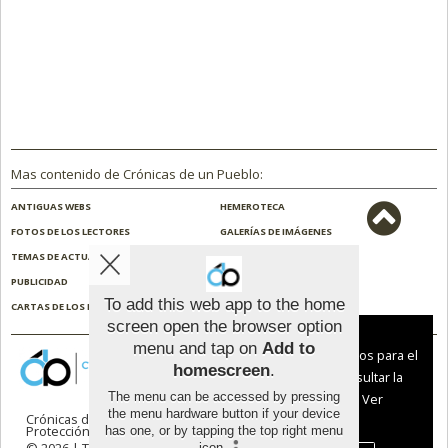
Mas contenido de Crónicas de un Pueblo:
ANTIGUAS WEBS
HEMEROTECA
FOTOS DE LOS LECTORES
GALERÍAS DE IMÁGENES
TEMAS DE ACTUALIDAD
NOSOTROS
PUBLICIDAD
CONTACTO
To add this web app to the home
CARTAS DE LOS LECTORES
ENCUESTAS
screen open the browser option
Aviso sobre el Uso de cookies:
menu and tap on
Add to
Utilizamos cookies nuestras y de terceros para el
homescreen
.
funcionamiento del digital. Puedes consultar la
The menu can be accessed by pressing
lista de cookies y como desconectarlas.
Ver
the menu hardware button if your device
Crónicas de un Pueblo |
Términos de uso
|
nuestra Política de Privacidad y Cookies
Protección de datos
has one, or by tapping the top right menu
icon
.