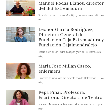
Manuel Rodas Llanos, director
del IES Extremadura
Su vida transcurre en Montijo y cursa sus estudi
... [ LEER
MÁS ]
Leonor García Rodríguez,
Directora General de
Fundación Caja Extremadura y
Fundación Cajalmendralejo
Estudia en el CP Padre Manjón y en el IES Extre
... [ LEER
MÁS ]
María José Millán Casco,
enfermera
Procede de una familia de colonos de Helechosa.
... [ LEER
MÁS ]
Pepa Pinar. Profesora.
Escritora. Directora de Teatro.
Nace en Talavera la Real y estudia cursos de doc
... [ LEER
MÁS ]