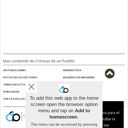
Mas contenido de Crónicas de un Pueblo:
ANTIGUAS WEBS
HEMEROTECA
FOTOS DE LOS LECTORES
GALERÍAS DE IMÁGENES
TEMAS DE ACTUALIDAD
NOSOTROS
PUBLICIDAD
CONTACTO
To add this web app to the home
CARTAS DE LOS LECTORES
ENCUESTAS
screen open the browser option
Aviso sobre el Uso de cookies:
menu and tap on
Add to
Utilizamos cookies nuestras y de terceros para el
homescreen
.
funcionamiento del digital. Puedes consultar la
The menu can be accessed by pressing
lista de cookies y como desconectarlas.
Ver