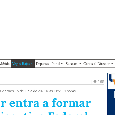
Mérida
Vegas Bajas
Deportes
Por tí
Sucesos
Cartas al Director
|
189
a Viernes, 05 de Junio de 2026 a las 11:51:01 horas
r entra a formar