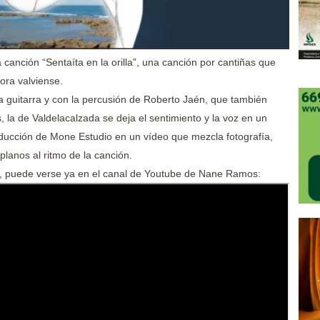
anción “Sentaíta en la orilla”, una canción por cantiñas que
aora valviense.
guitarra y con la percusión de Roberto Jaén, que también
, la de Valdelacalzada se deja el sentimiento y la voz en un
oducción de Mone Estudio en un vídeo que mezcla fotografía,
 planos al ritmo de la canción.
te, puede verse ya en el canal de Youtube de Nane Ramos: