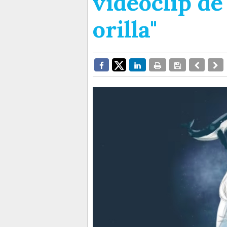
videoclip de
orilla"