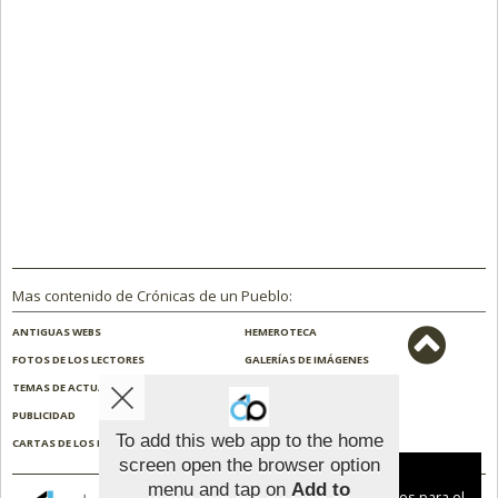
Mas contenido de Crónicas de un Pueblo:
ANTIGUAS WEBS
HEMEROTECA
FOTOS DE LOS LECTORES
GALERÍAS DE IMÁGENES
TEMAS DE ACTUALIDAD
NOSOTROS
PUBLICIDAD
CONTACTO
To add this web app to the home
CARTAS DE LOS LECTORES
ENCUESTAS
screen open the browser option
Aviso sobre el Uso de cookies:
menu and tap on
Add to
Utilizamos cookies nuestras y de terceros para el