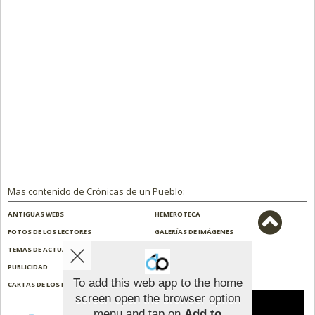
Mas contenido de Crónicas de un Pueblo:
ANTIGUAS WEBS
HEMEROTECA
FOTOS DE LOS LECTORES
GALERÍAS DE IMÁGENES
TEMAS DE ACTUALIDAD
NOSOTROS
PUBLICIDAD
CONTACTO
To add this web app to the home
CARTAS DE LOS LECTORES
ENCUESTAS
screen open the browser option
Aviso sobre el Uso de cookies:
menu and tap on
Add to