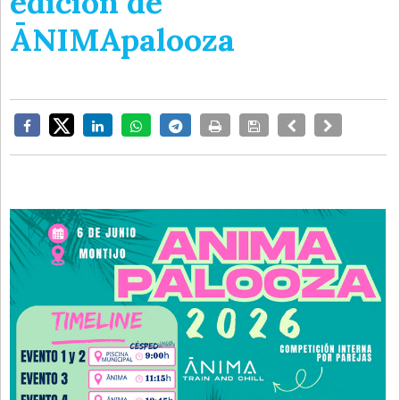
edición de
ĀNIMApalooza