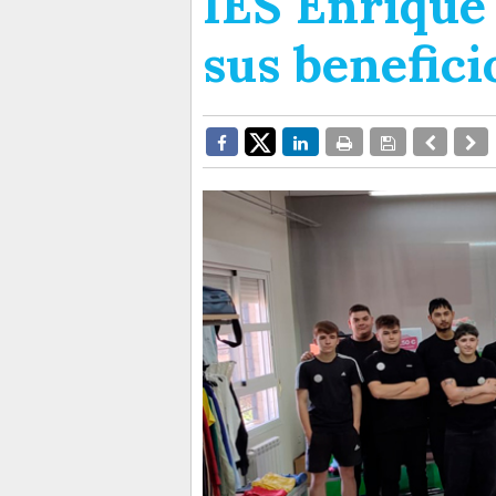
IES Enrique
sus benefic