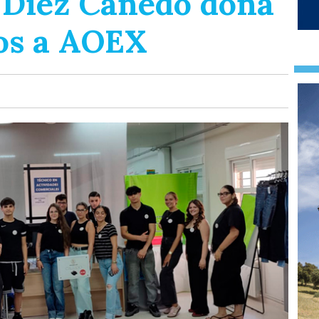
 Díez Canedo dona
ios a AOEX