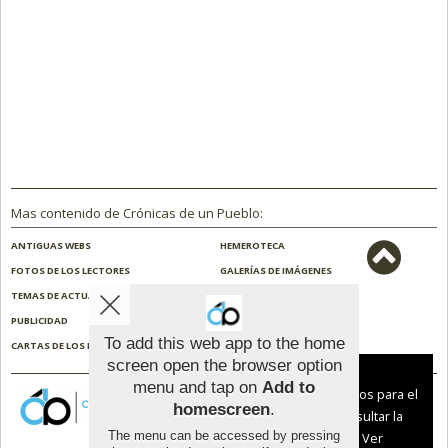
Mas contenido de Crónicas de un Pueblo:
ANTIGUAS WEBS
HEMEROTECA
FOTOS DE LOS LECTORES
GALERÍAS DE IMÁGENES
TEMAS DE ACTUALIDAD
NOSOTROS
PUBLICIDAD
CONTACTO
To add this web app to the home
CARTAS DE LOS LECTORES
ENCUESTAS
screen open the browser option
Aviso sobre el Uso de cookies:
menu and tap on
Add to
Utilizamos cookies nuestras y de terceros para el
homescreen
.
funcionamiento del digital. Puedes consultar la
The menu can be accessed by pressing
lista de cookies y como desconectarlas.
Ver