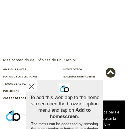
Mas contenido de Crónicas de un Pueblo:
ANTIGUAS WEBS
HEMEROTECA
FOTOS DE LOS LECTORES
GALERÍAS DE IMÁGENES
TEMAS DE ACTUALIDAD
NOSOTROS
PUBLICIDAD
CONTACTO
To add this web app to the home
CARTAS DE LOS LECTORES
ENCUESTAS
screen open the browser option
Aviso sobre el Uso de cookies:
menu and tap on
Add to
Utilizamos cookies nuestras y de terceros para el
homescreen
.
funcionamiento del digital. Puedes consultar la
The menu can be accessed by pressing
lista de cookies y como desconectarlas.
Ver
the menu hardware button if your device