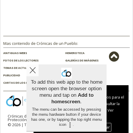
Mas contenido de Crónicas de un Pueblo:
ANTIGUAS WEBS
HEMEROTECA
FOTOS DE LOS LECTORES
GALERÍAS DE IMÁGENES
TEMAS DE ACTUALIDAD
NOSOTROS
PUBLICIDAD
CONTACTO
To add this web app to the home
CARTAS DE LOS LECTORES
ENCUESTAS
screen open the browser option
Aviso sobre el Uso de cookies:
menu and tap on
Add to
Utilizamos cookies nuestras y de terceros para el
homescreen
.
funcionamiento del digital. Puedes consultar la
The menu can be accessed by pressing
lista de cookies y como desconectarlas.
Ver
the menu hardware button if your device
Crónicas de un Pueblo |
Términos de uso
|
nuestra Política de Privacidad y Cookies
Protección de datos
has one, or by tapping the top right menu
© 2026 | Todos los derechos reservados
icon
.
Aceptar Cookies
Personalizar