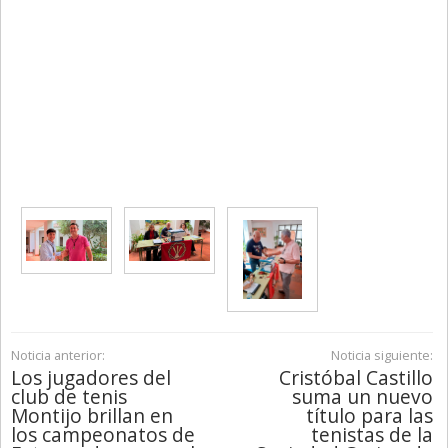
Noticia anterior:
Noticia siguiente:
Los jugadores del
Cristóbal Castillo
club de tenis
suma un nuevo
Montijo brillan en
título para las
los campeonatos de
tenistas de la