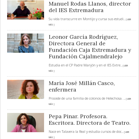
Manuel Rodas Llanos, director
del IES Extremadura
Su vida transcurre en Montijo y cursa sus estudi
... [ LEER
MÁS ]
Leonor García Rodríguez,
Directora General de
Fundación Caja Extremadura y
Fundación Cajalmendralejo
Estudia en el CP Padre Manjón y en el IES Extre
... [ LEER
MÁS ]
María José Millán Casco,
enfermera
Procede de una familia de colonos de Helechosa.
... [ LEER
MÁS ]
Pepa Pinar. Profesora.
Escritora. Directora de Teatro.
Nace en Talavera la Real y estudia cursos de doc
... [ LEER
MÁS ]