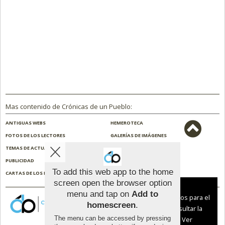
Mas contenido de Crónicas de un Pueblo:
ANTIGUAS WEBS
HEMEROTECA
FOTOS DE LOS LECTORES
GALERÍAS DE IMÁGENES
TEMAS DE ACTUALIDAD
NOSOTROS
PUBLICIDAD
CONTACTO
To add this web app to the home
CARTAS DE LOS LECTORES
ENCUESTAS
screen open the browser option
Aviso sobre el Uso de cookies:
menu and tap on
Add to
Utilizamos cookies nuestras y de terceros para el
homescreen
.
funcionamiento del digital. Puedes consultar la
The menu can be accessed by pressing
lista de cookies y como desconectarlas.
Ver