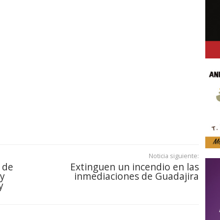
Noticia siguiente:
 de
Extinguen un incendio en las
 y
inmediaciones de Guadajira
y