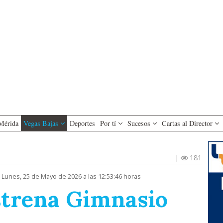
Mérida
Vegas Bajas
Deportes
Por tí
Sucesos
Cartas al Director
|
181
 Lunes, 25 de Mayo de 2026 a las 12:53:46 horas
strena Gimnasio