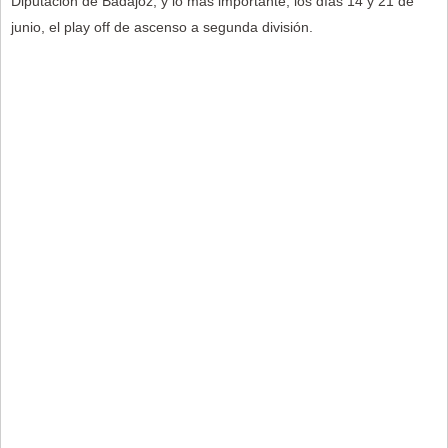
Diputación de Badajoz, y lo más importante, los días 14 y 21 de
junio, el play off de ascenso a segunda división.