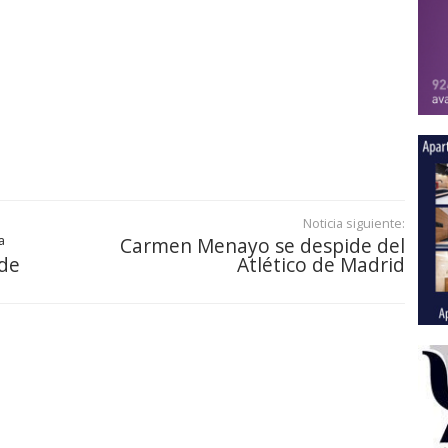
Noticia siguiente:
ª
Carmen Menayo se despide del
 de
Atlético de Madrid