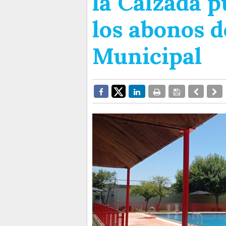
la Calzada p
los abonos d
Municipal