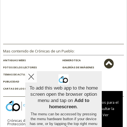
Mas contenido de Crónicas de un Pueblo:
ANTIGUAS WEBS
HEMEROTECA
FOTOS DE LOS LECTORES
GALERÍAS DE IMÁGENES
TEMAS DE ACTUALIDAD
NOSOTROS
PUBLICIDAD
CONTACTO
To add this web app to the home
CARTAS DE LOS LECTORES
ENCUESTAS
screen open the browser option
Aviso sobre el Uso de cookies:
menu and tap on
Add to
Utilizamos cookies nuestras y de terceros para el
homescreen
.
funcionamiento del digital. Puedes consultar la
The menu can be accessed by pressing
lista de cookies y como desconectarlas.
Ver
the menu hardware button if your device
Crónicas de un Pueblo |
Términos de uso
|
nuestra Política de Privacidad y Cookies
Protección de datos
has one, or by tapping the top right menu