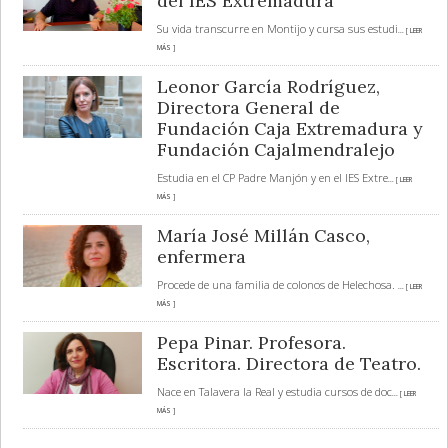
del IES Extremadura
Su vida transcurre en Montijo y cursa sus estudi
... [ LEER
MÁS ]
Leonor García Rodríguez,
Directora General de
Fundación Caja Extremadura y
Fundación Cajalmendralejo
Estudia en el CP Padre Manjón y en el IES Extre
... [ LEER
MÁS ]
María José Millán Casco,
enfermera
Procede de una familia de colonos de Helechosa.
... [ LEER
MÁS ]
Pepa Pinar. Profesora.
Escritora. Directora de Teatro.
Nace en Talavera la Real y estudia cursos de doc
... [ LEER
MÁS ]