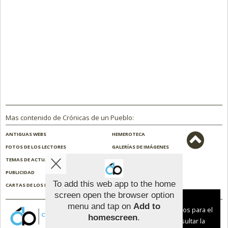
Mas contenido de Crónicas de un Pueblo:
ANTIGUAS WEBS
HEMEROTECA
FOTOS DE LOS LECTORES
GALERÍAS DE IMÁGENES
TEMAS DE ACTUALIDAD
NOSOTROS
PUBLICIDAD
CONTACTO
To add this web app to the home
CARTAS DE LOS LECTORES
ENCUESTAS
screen open the browser option
Aviso sobre el Uso de cookies:
menu and tap on
Add to
Utilizamos cookies nuestras y de terceros para el
homescreen
.
funcionamiento del digital. Puedes consultar la