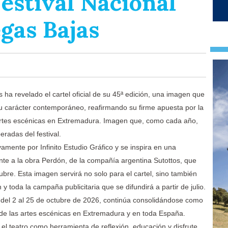
Festival Nacional
gas Bajas
 ha revelado el cartel oficial de su 45ª edición, una imagen que
 su carácter contemporáneo, reafirmando su firme apuesta por la
as artes escénicas en Extremadura. Imagen que, como cada año,
radas del festival.
vamente por Infinito Estudio Gráfico y se inspira en una
nte a la obra Perdón, de la compañía argentina Sutottos, que
tubre. Esta imagen servirá no solo para el cartel, sino también
n y toda la campaña publicitaria que se difundirá a partir de julio.
á del 2 al 25 de octubre de 2026, continúa consolidándose como
 de las artes escénicas en Extremadura y en toda España.
 el teatro como herramienta de reflexión, educación y disfrute