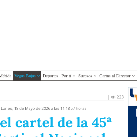
Mérida
Vegas Bajas
Deportes
Por tí
Sucesos
Cartas al Director
|
223
 Lunes, 18 de Mayo de 2026 a las 11:18:57 horas
l cartel de la 45ª